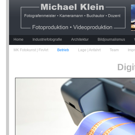
Home
Industriefotografie
Architektur
Bildjournalismus
MK Fotokunst | FinArt
Betrieb
Lage | Anfahrt
Team
Imp
Digi