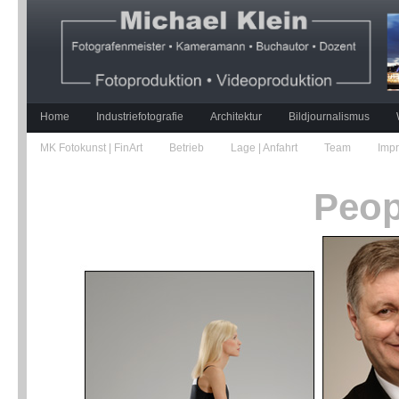
Home
Industriefotografie
Architektur
Bildjournalismus
MK Fotokunst | FinArt
Betrieb
Lage | Anfahrt
Team
Imp
Peop