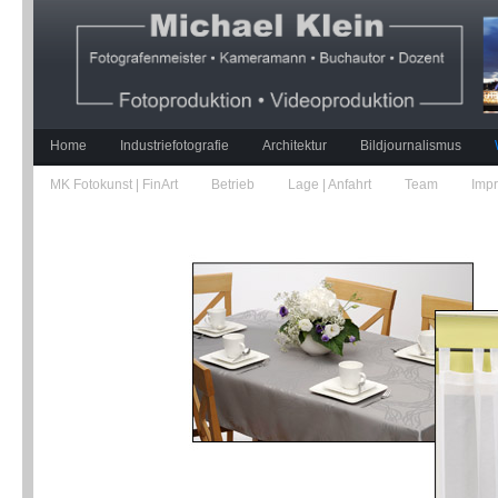
Home
Industriefotografie
Architektur
Bildjournalismus
MK Fotokunst | FinArt
Betrieb
Lage | Anfahrt
Team
Imp